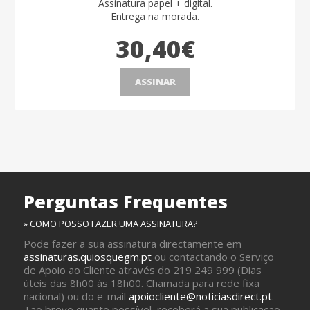
Assinatura papel + digital.
Entrega na morada.
30,40€
ASSINAR
Perguntas Frequentes
» COMO POSSO FAZER UMA ASSINATURA?
Pode fazer a sua assinatura directamente em
assinaturas.quiosquegm.pt
ou contactando o Serviço
de Apoio ao Cliente através do 219 249 999 (Dias
úteis das 8h00 às 18h00. Chamada para rede fixa
nacional) ou do e-mail
apoiocliente@noticiasdirect.pt
.
Tão breve quanto possível, receberá a sua publicação,