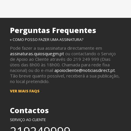
Perguntas Frequentes
» COMO POSSO FAZER UMA ASSINATURA?
Pode fazer a sua assinatura directamente em
assinaturas.quiosquegm.pt
ou contactando o Serviço
de Apoio ao Cliente através do 219 249 999 (Dias
úteis das 8h00 às 18h00. Chamada para rede fixa
nacional) ou do e-mail
apoiocliente@noticiasdirect.pt
.
Tão breve quanto possível, receberá a sua publicação,
no local pretendido.
VER MAIS FAQS
Contactos
SERVIÇO AO CLIENTE