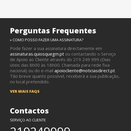
Perguntas Frequentes
» COMO POSSO FAZER UMA ASSINATURA?
Pode fazer a sua assinatura directamente em
assinaturas.quiosquegm.pt
ou contactando o Serviço
de Apoio ao Cliente através do 219 249 999 (Dias
úteis das 8h00 às 18h00. Chamada para rede fixa
nacional) ou do e-mail
apoiocliente@noticiasdirect.pt
.
Tão breve quanto possível, receberá a sua publicação,
no local pretendido.
VER MAIS FAQS
Contactos
SERVIÇO AO CLIENTE