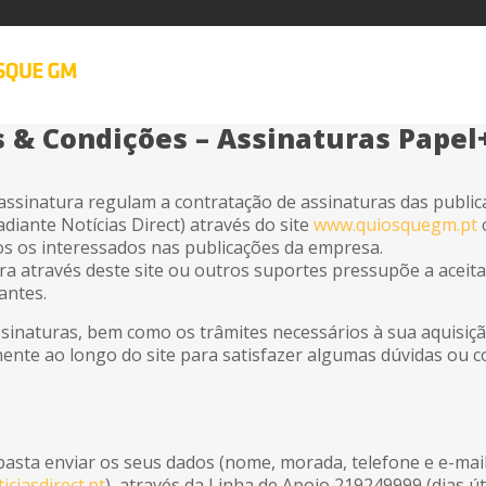
 & Condições – Assinaturas Papel+
assinatura regulam a contratação de assinaturas das publica
adiante Notícias Direct) através do site
www.quiosquegm.pt
o
dos os interessados nas publicações da empresa.
ra através deste site ou outros suportes pressupõe a aceit
antes.
assinaturas, bem como os trâmites necessários à sua aquisiç
ente ao longo do site para satisfazer algumas dúvidas ou
asta enviar os seus dados (nome, morada, telefone e e-mai
ciasdirect.pt
), através da Linha de Apoio 219249999 (dias út