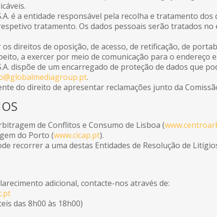
icáveis.
S.A. é a entidade responsável pela recolha e tratamento dos
respetivo tratamento. Os dados pessoais serão tratados no 
r os direitos de oposição, de acesso, de retificação, de port
peito, a exercer por meio de comunicação para o endereço e
 S.A. dispõe de um encarregado de proteção de dados que po
o@globalmediagroup.pt
.
ente do direito de apresentar reclamações junto da Comiss
IOS
bitragem de Conflitos e Consumo de Lisboa (
www.centroarb
gem do Porto (
www.cicap.pt
).
ode recorrer a uma destas Entidades de Resolução de Litígio
larecimento adicional, contacte-nos através de:
.pt
teis das 8h00 às 18h00)