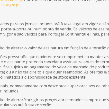
osquegm.pt
.
ados para os jornais incluem IVA à taxa legal em vigor e são
s porta-a-porta ou num ponto de venda. Os valores de assi
em vigor e são válidos para Portugal Continental e Ilhas, pa
eito de alterar o valor da assinatura em função da alteração 
es pressupõe que o aderente se compromete a manter a sua
 e o assinante pretenda cancelar a assinatura antes do tér
 fica sujeito ao pagamento do valor de mercado do produt
) ou a não ter direito a qualquer reembolso. As ofertas e
 limitados à disponibilidade de stock existente.
is, nomeadamente com descontos superiores aos da tabela
 incluídos.
eito de alterar/corrigir os preços apresentados sempre que 
ulativos até à sua correção.