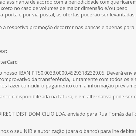
 ao assinante de acordo com a periodicidade com que ficare
exceto no caso de volumes de maior dimensão e/ou peso.
a-porta e por via postal, as ofertas poderão ser levantada
to a respetiva promoção decorrer nas bancas e apenas para 
or:
terCard.
o nosso IBAN PT50.0033.0000.45293182329.05. Deverá envia
o comprovativo da transferência, juntamente com todos os 
os fazer coincidir o pagamento com a informação previame
anco é disponibilizada na fatura, e em alternativa pode ser
IRECT DIST DOMICILIO LDA, enviado para Rua Tomás da Fons
-nos o seu NIB e autorização (para o banco) para lhe debit