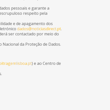
 dados pessoais e garante a
escrupuloso respeito pela
abilidade e de apagamento dos
letrónico
dados@noticiasdirect.pt
.
derá ser contactado por meio do
ão Nacional da Proteção de Dados.
itragemlisboa.pt
) e ao Centro de
s.