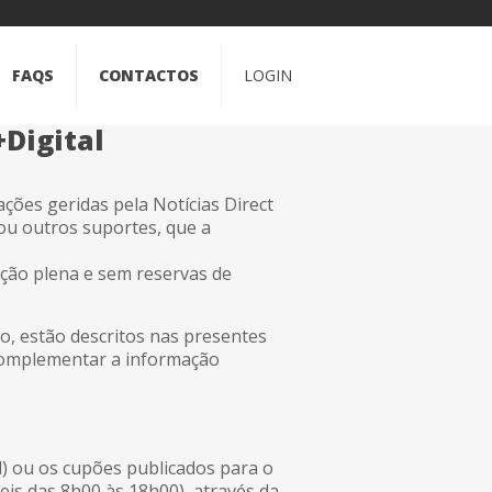
FAQS
CONTACTOS
LOGIN
Digital
ções geridas pela Notícias Direct
u outros suportes, que a
ação plena e sem reservas de
ão, estão descritos nas presentes
 complementar a informação
l) ou os cupões publicados para o
eis das 8h00 às 18h00), através da