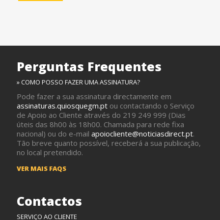
Perguntas Frequentes
» COMO POSSO FAZER UMA ASSINATURA?
Pode fazer a sua assinatura directamente em
assinaturas.quiosquegm.pt
ou contactando o Serviço
de Apoio ao Cliente através do 219 249 999 (Dias
úteis das 8h00 às 18h00. Chamada para rede fixa
nacional) ou do e-mail
apoiocliente@noticiasdirect.pt
.
Tão breve quanto possível, receberá a sua publicação,
no local pretendido.
VER MAIS FAQS
Contactos
SERVIÇO AO CLIENTE